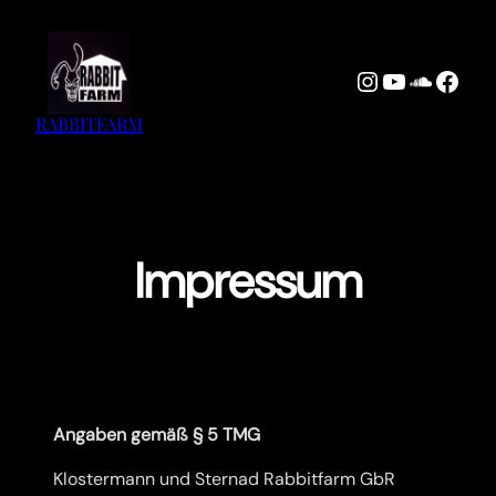
Zum
Inhalt
springen
Instagram
YouTube
Sound
Face
RABBITFARM
Impressum
Angaben gemäß § 5 TMG
Klostermann und Sternad Rabbitfarm GbR